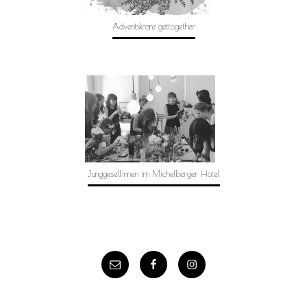
Adventskranz gettogether
Junggesellinnen im Michelberger Hotel
E-
Facebook
Instagram
Mail