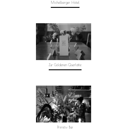
Michelberger Hotel
Zur Goldenen Querlatte
Primitiv Bar